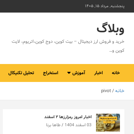
ه
پنجشنبه, مرداد ۱۵, ۱۴۰۵
حتوا
روید
وبلاگ
خرید و فروش ارز دیجیتال – بیت کوین، دوج کوین،اتریوم، لایت
کوین و…
خانه
اخبار
آموزش
استخراج
تحلیل تکنیکال
خـانـه
pivot
اخبار امروز رمزارزها ۲ اسفند
03 اسفند 1404
طاها برنا